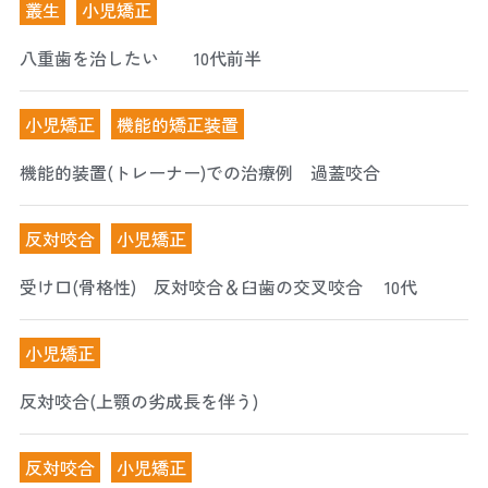
叢生
小児矯正
八重歯を治したい 10代前半
小児矯正
機能的矯正装置
機能的装置(トレーナー)での治療例 過蓋咬合
反対咬合
小児矯正
受け口(骨格性) 反対咬合＆臼歯の交叉咬合 10代
小児矯正
反対咬合(上顎の劣成長を伴う)
反対咬合
小児矯正