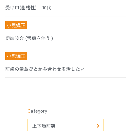
受け口(歯槽性) 10代
小児矯正
切端咬合 (舌癖を伴う )
小児矯正
前歯の歯並びとかみ合わせを治したい
C
ategory
上下顎前突