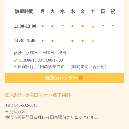
診療時間
月
火
水
木
金
土
日
祝
11:00-13:00
●
●
ｰ
●
●
▲
ｰ
ｰ
14:30-19:00
●
●
ｰ
●
●
▲
ｰ
ｰ
休診：水曜日、日曜日、祝日
※
▲
10:00-13:00/14:00-17:00
※日曜日は月1回の診療です。（時間要問い合わせ）
診療カレンダー
田奈駅前 長津田アオバ矯正歯科
Tel：045-532-8013
〒227-0064
横浜市青葉区田奈町15-4 田奈駅前クリニックビル3F