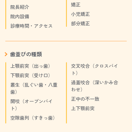
矯正
院長紹介
小児矯正
院内設備
部分矯正
診療時間・アクセス
歯並びの種類
上顎前突（出っ歯）
交叉咬合（クロスバイ
ト）
下顎前突（受け口）
過蓋咬合（深いかみ合
叢生（乱ぐい歯・八重
わせ）
歯）
正中の不一致
開咬（オープンバイ
ト）
上下顎前突
空隙歯列（すきっ歯）