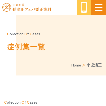
C
ollection
O
f
C
ases
症例集一覧
Home
＞
小児矯正
C
ollection
O
f
C
ases