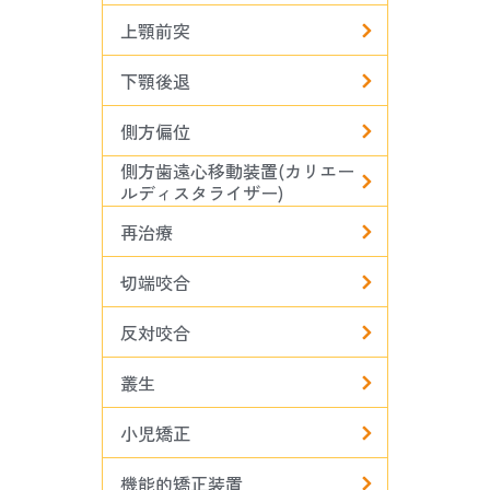
上顎前突
下顎後退
側方偏位
側方歯遠心移動装置(カリエー
ルディスタライザー)
再治療
切端咬合
反対咬合
叢生
小児矯正
機能的矯正装置