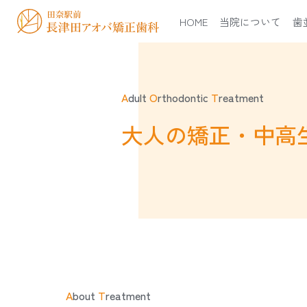
HOME
当院について
歯
A
dult
O
rthodontic
T
reatment
大人の矯正・中高
A
bout
T
reatment