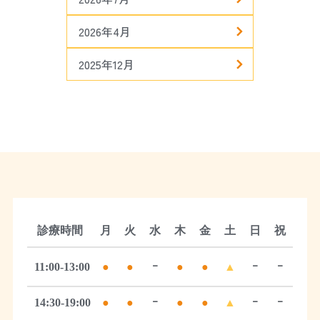
2026年4月
2025年12月
診療時間
月
火
水
木
金
土
日
祝
11:00-13:00
●
●
ｰ
●
●
▲
ｰ
ｰ
14:30-19:00
●
●
ｰ
●
●
▲
ｰ
ｰ