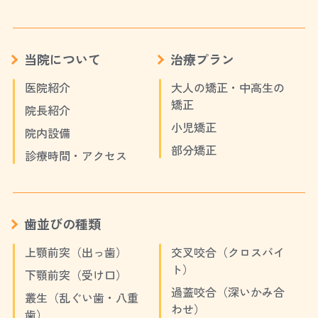
当院について
治療プラン
医院紹介
大人の矯正・中高生の
矯正
院長紹介
小児矯正
院内設備
部分矯正
診療時間・アクセス
歯並びの種類
上顎前突（出っ歯）
交叉咬合（クロスバイ
ト）
下顎前突（受け口）
過蓋咬合（深いかみ合
叢生（乱ぐい歯・八重
わせ）
歯）