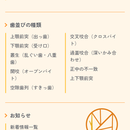
歯並びの種類
上顎前突（出っ歯）
交叉咬合（クロスバイ
ト）
下顎前突（受け口）
過蓋咬合（深いかみ合
叢生（乱ぐい歯・八重
わせ）
歯）
正中の不一致
開咬（オープンバイ
ト）
上下顎前突
空隙歯列（すきっ歯）
お知らせ
新着情報一覧