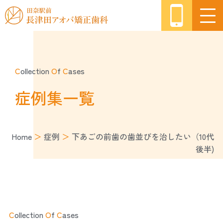
C
ollection
O
f
C
ases
症例集一覧
Home
＞
症例
＞
下あごの前歯の歯並びを治したい（10代
後半)
C
ollection
O
f
C
ases