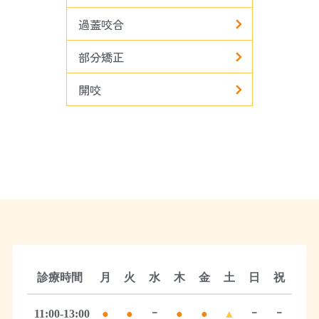
過蓋咬合
部分矯正
開咬
診療時間
月
火
水
木
金
土
日
祝
11:00-13:00
●
●
ｰ
●
●
▲
ｰ
ｰ