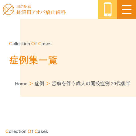
C
ollection
O
f
C
ases
症例集一覧
Home
＞
症例
＞
舌癖を伴う成人の開咬症例 20代後半
C
ollection
O
f
C
ases