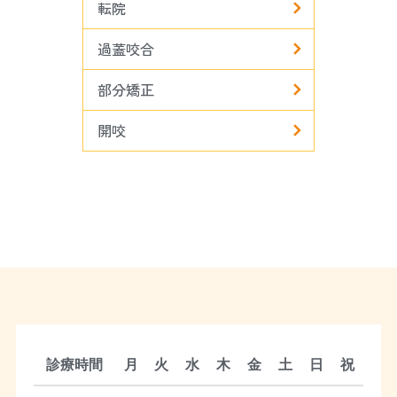
転院
過蓋咬合
部分矯正
開咬
診療時間
月
火
水
木
金
土
日
祝