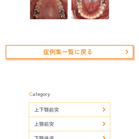
症例集一覧に戻る
C
ategory
上下顎前突
上顎前突
下顎後退