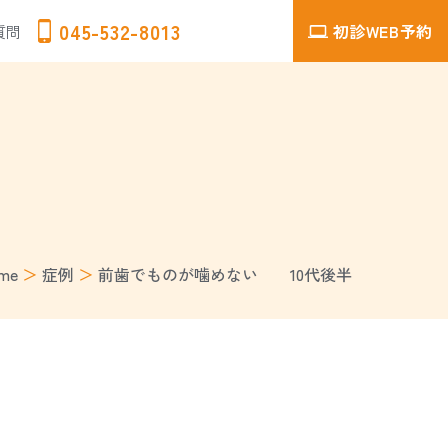
045-532-8013
初診WEB予約
質問
me
＞
症例
＞
前歯でものが噛めない 10代後半