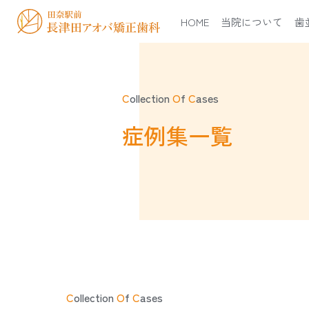
HOME
当院について
歯
C
ollection
O
f
C
ases
症例集一覧
C
ollection
O
f
C
ases