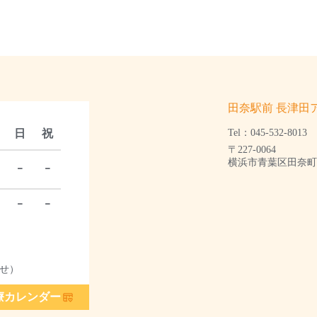
田奈駅前 長津田
日
祝
Tel：045-532-8013
〒227-0064
横浜市青葉区田奈町1
ｰ
ｰ
ｰ
ｰ
せ）
療カレンダー