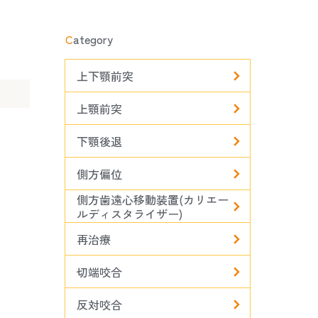
C
ategory
上下顎前突
上顎前突
下顎後退
側方偏位
側方歯遠心移動装置(カリエー
ルディスタライザー)
再治療
切端咬合
反対咬合