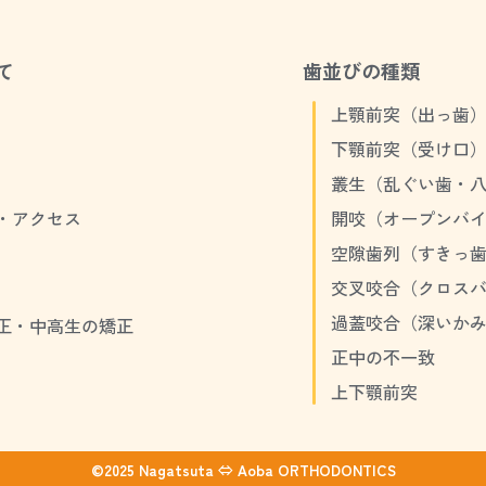
て
歯並びの種類
上顎前突（出っ歯
下顎前突（受け口
叢生（乱ぐい歯・
・アクセス
開咬（オープンバ
空隙歯列（すきっ
交叉咬合（クロス
過蓋咬合（深いか
正・中高生の矯正
正中の不一致
上下顎前突
©2025 Nagatsuta ⇔ Aoba ORTHODONTICS