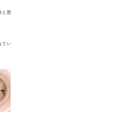
分と思
れてい