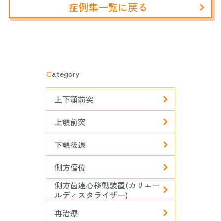
症例集一覧に戻る
C
ategory
上下顎前突
上顎前突
下顎後退
側方偏位
側方歯遠心移動装置(カリエー
ルディスタライザー)
再治療