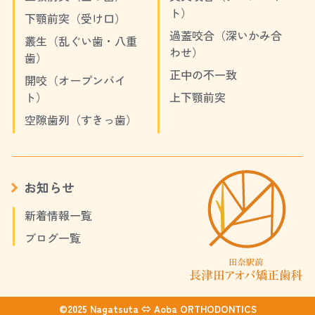
ト）
下顎前突（受け口）
過蓋咬合（深いかみ合
叢生（乱ぐい歯・八重
わせ）
歯）
正中の不一致
開咬（オープンバイ
ト）
上下顎前突
空隙歯列（すきっ歯）
お知らせ
新着情報一覧
ブログ一覧
©2025 Nagatsuta ⇔ Aoba ORTHODONTICS