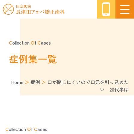
C
ollection
O
f
C
ases
症例集一覧
Home
＞
症例
＞
口が閉じにくいので口元を引っ込めた
い 20代半ば
C
ollection
O
f
C
ases