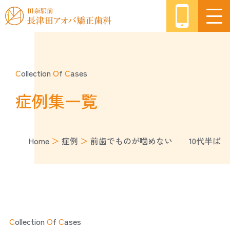
C
ollection
O
f
C
ases
症例集一覧
Home
＞
症例
＞
前歯でものが噛めない 10代半ば
C
ollection
O
f
C
ases