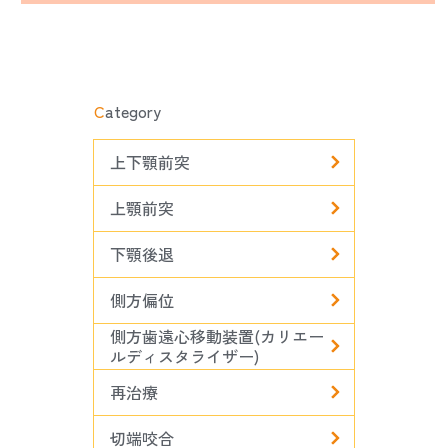
C
ategory
上下顎前突
上顎前突
下顎後退
側方偏位
側方歯遠心移動装置(カリエー
ルディスタライザー)
再治療
切端咬合