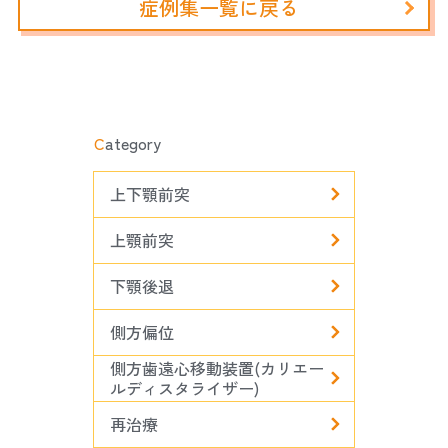
症例集一覧に戻る
C
ategory
上下顎前突
上顎前突
下顎後退
側方偏位
側方歯遠心移動装置(カリエー
ルディスタライザー)
再治療