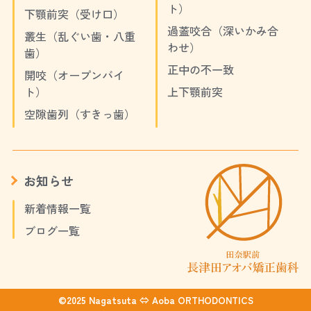
ト）
下顎前突（受け口）
過蓋咬合（深いかみ合
叢生（乱ぐい歯・八重
わせ）
歯）
正中の不一致
開咬（オープンバイ
ト）
上下顎前突
空隙歯列（すきっ歯）
お知らせ
新着情報一覧
ブログ一覧
©2025 Nagatsuta ⇔ Aoba ORTHODONTICS