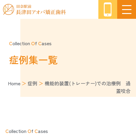
C
ollection
O
f
C
ases
症例集一覧
Home
＞
症例
＞
機能的装置(トレーナー)での治療例 過
蓋咬合
C
ollection
O
f
C
ases