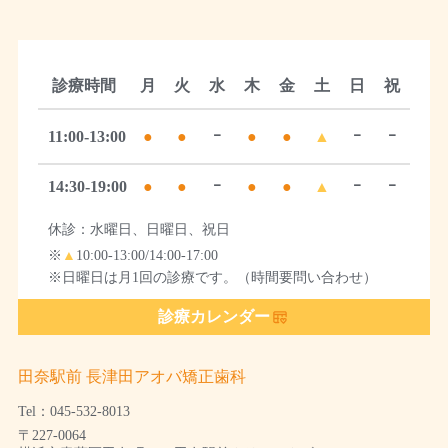
診療時間
月
火
水
木
金
土
日
祝
11:00-13:00
●
●
ｰ
●
●
▲
ｰ
ｰ
14:30-19:00
●
●
ｰ
●
●
▲
ｰ
ｰ
休診：水曜日、日曜日、祝日
※
▲
10:00-13:00/14:00-17:00
※日曜日は月1回の診療です。（時間要問い合わせ）
診療カレンダー
田奈駅前 長津田アオバ矯正歯科
Tel：045-532-8013
〒227-0064