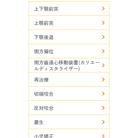
上下顎前突
上顎前突
下顎後退
側方偏位
側方歯遠心移動装置(カリエー
ルディスタライザー)
再治療
切端咬合
反対咬合
叢生
小児矯正