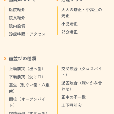
医院紹介
大人の矯正・中高生の
矯正
院長紹介
小児矯正
院内設備
部分矯正
診療時間・アクセス
歯並びの種類
上顎前突（出っ歯）
交叉咬合（クロスバイ
ト）
下顎前突（受け口）
過蓋咬合（深いかみ合
叢生（乱ぐい歯・八重
わせ）
歯）
正中の不一致
開咬（オープンバイ
ト）
上下顎前突
空隙歯列（すきっ歯）