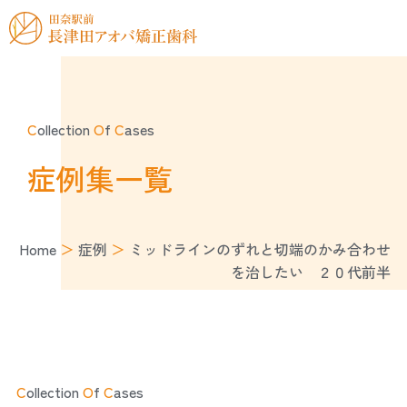
C
ollection
O
f
C
ases
症例集一覧
Home
＞
症例
＞
ミッドラインのずれと切端のかみ合わせ
を治したい ２０代前半
C
ollection
O
f
C
ases