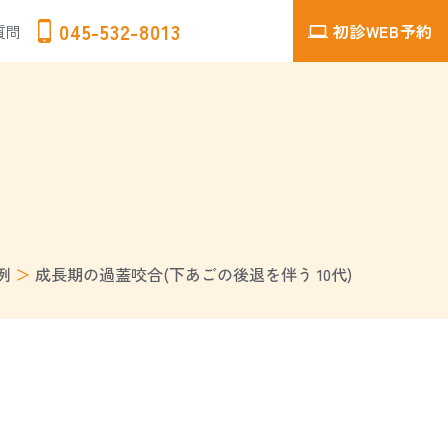
045-532-8013
初診WEB予約
質問
例
＞
成長期の過蓋咬合(下あごの後退を伴う 10代)