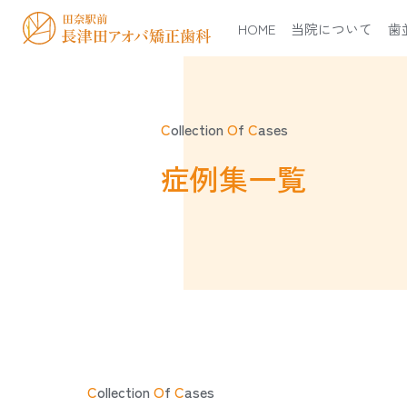
HOME
当院について
歯
C
ollection
O
f
C
ases
症例集一覧
C
ollection
O
f
C
ases