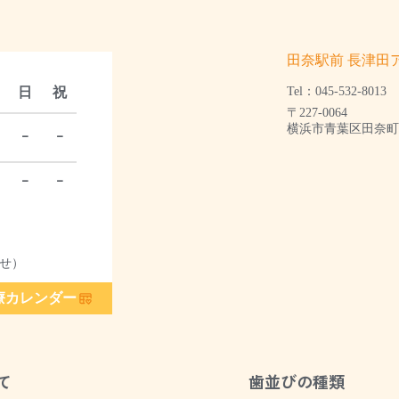
田奈駅前 長津田
日
祝
Tel：045-532-8013
〒227-0064
横浜市青葉区田奈町1
ｰ
ｰ
ｰ
ｰ
せ）
療カレンダー
て
歯並びの種類