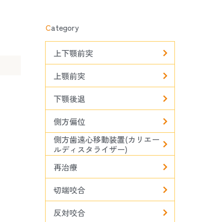
C
ategory
上下顎前突
上顎前突
下顎後退
側方偏位
側方歯遠心移動装置(カリエー
ルディスタライザー)
再治療
切端咬合
反対咬合