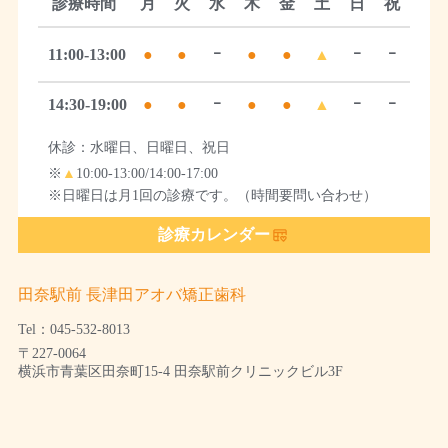
診療時間
月
火
水
木
金
土
日
祝
11:00-13:00
●
●
ｰ
●
●
▲
ｰ
ｰ
14:30-19:00
●
●
ｰ
●
●
▲
ｰ
ｰ
休診：水曜日、日曜日、祝日
※
▲
10:00-13:00/14:00-17:00
※日曜日は月1回の診療です。（時間要問い合わせ）
診療カレンダー
田奈駅前 長津田アオバ矯正歯科
Tel：045-532-8013
〒227-0064
横浜市青葉区田奈町15-4 田奈駅前クリニックビル3F