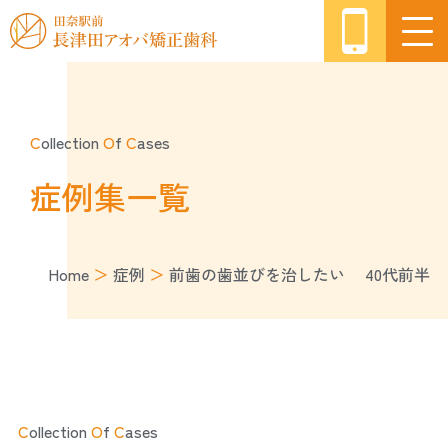
C
ollection
O
f
C
ases
症例集一覧
Home
＞
症例
＞
前歯の歯並びを治したい 40代前半
C
ollection
O
f
C
ases