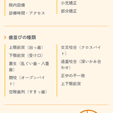
小児矯正
院内設備
部分矯正
診療時間・アクセス
歯並びの種類
上顎前突（出っ歯）
交叉咬合（クロスバイ
ト）
下顎前突（受け口）
過蓋咬合（深いかみ合
叢生（乱ぐい歯・八重
わせ）
歯）
正中の不一致
開咬（オープンバイ
ト）
上下顎前突
空隙歯列（すきっ歯）