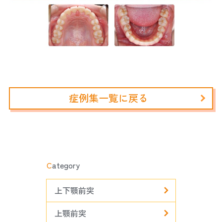
症例集一覧に戻る
C
ategory
上下顎前突
上顎前突