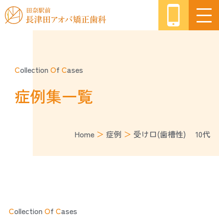
C
ollection
O
f
C
ases
症例集一覧
Home
＞
症例
＞
受け口(歯槽性) 10代
C
ollection
O
f
C
ases