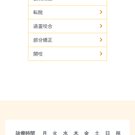
転院
過蓋咬合
部分矯正
開咬
診療時間
月
火
水
木
金
土
日
祝