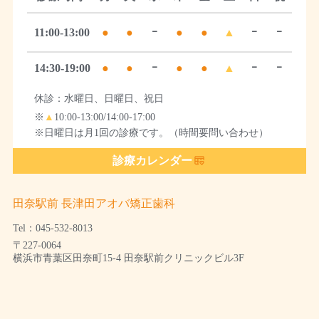
11:00-13:00
●
●
ｰ
●
●
▲
ｰ
ｰ
14:30-19:00
●
●
ｰ
●
●
▲
ｰ
ｰ
休診：水曜日、日曜日、祝日
※
▲
10:00-13:00/14:00-17:00
※日曜日は月1回の診療です。（時間要問い合わせ）
診療カレンダー
田奈駅前 長津田アオバ矯正歯科
Tel：045-532-8013
〒227-0064
横浜市青葉区田奈町15-4 田奈駅前クリニックビル3F