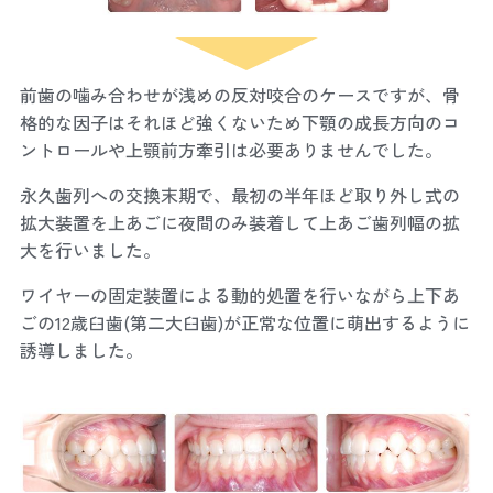
前歯の噛み合わせが浅めの反対咬合のケースですが、骨
格的な因子はそれほど強くないため下顎の成長方向のコ
ントロールや上顎前方牽引は必要ありませんでした。
永久歯列への交換末期で、最初の半年ほど取り外し式の
拡大装置を上あごに夜間のみ装着して上あご歯列幅の拡
大を行いました。
ワイヤーの固定装置による動的処置を行いながら上下あ
ごの12歳臼歯(第二大臼歯)が正常な位置に萌出するように
誘導しました。