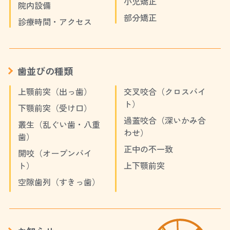
小児矯正
院内設備
部分矯正
診療時間・アクセス
歯並びの種類
上顎前突（出っ歯）
交叉咬合（クロスバイ
ト）
下顎前突（受け口）
過蓋咬合（深いかみ合
叢生（乱ぐい歯・八重
わせ）
歯）
正中の不一致
開咬（オープンバイ
ト）
上下顎前突
空隙歯列（すきっ歯）