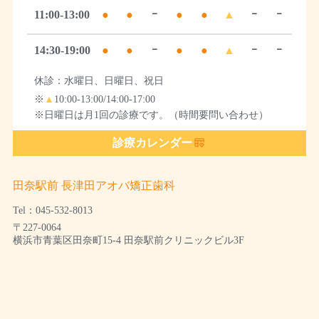
11:00-13:00
●
●
ｰ
●
●
▲
ｰ
ｰ
14:30-19:00
●
●
ｰ
●
●
▲
ｰ
ｰ
休診：水曜日、日曜日、祝日
※
▲
10:00-13:00/14:00-17:00
※日曜日は月1回の診療です。（時間要問い合わせ）
診療カレンダー
田奈駅前 長津田アオバ矯正歯科
Tel：045-532-8013
〒227-0064
横浜市青葉区田奈町15-4 田奈駅前クリニックビル3F