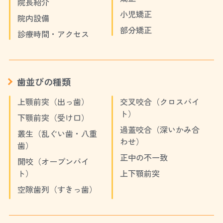
院長紹介
小児矯正
院内設備
部分矯正
診療時間・アクセス
歯並びの種類
上顎前突（出っ歯）
交叉咬合（クロスバイ
ト）
下顎前突（受け口）
過蓋咬合（深いかみ合
叢生（乱ぐい歯・八重
わせ）
歯）
正中の不一致
開咬（オープンバイ
ト）
上下顎前突
空隙歯列（すきっ歯）