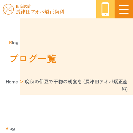
B
log
ブログ一覧
Home
＞
晩秋の伊豆で干物の朝食を (長津田アオバ矯正歯
科)
B
log