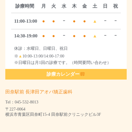
診療時間
月
火
水
木
金
土
日
祝
11:00-13:00
●
●
ｰ
●
●
▲
ｰ
ｰ
14:30-19:00
●
●
ｰ
●
●
▲
ｰ
ｰ
休診：水曜日、日曜日、祝日
※
▲
10:00-13:00/14:00-17:00
※日曜日は月1回の診療です。（時間要問い合わせ）
診療カレンダー
田奈駅前 長津田アオバ矯正歯科
Tel：045-532-8013
〒227-0064
横浜市青葉区田奈町15-4 田奈駅前クリニックビル3F