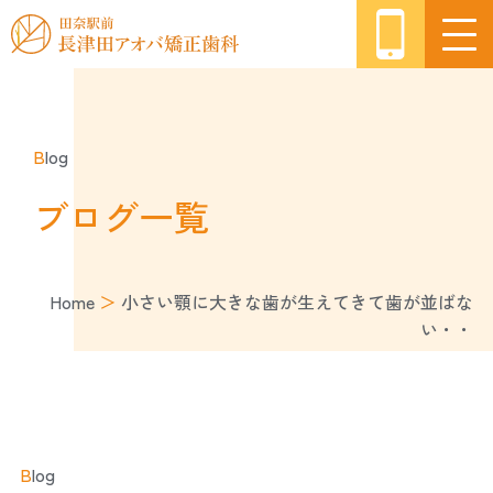
B
log
ブログ一覧
Home
＞
小さい顎に大きな歯が生えてきて歯が並ばな
い・・
B
log