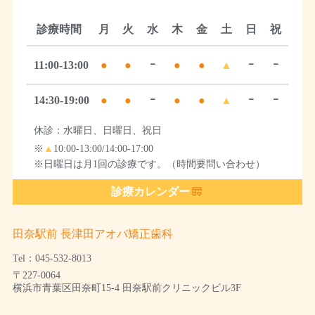
診療時間
月
火
水
木
金
土
日
祝
11:00-13:00
●
●
ｰ
●
●
▲
ｰ
ｰ
14:30-19:00
●
●
ｰ
●
●
▲
ｰ
ｰ
休診：水曜日、日曜日、祝日
※
▲
10:00-13:00/14:00-17:00
※日曜日は月1回の診療です。（時間要問い合わせ）
診療カレンダー
田奈駅前 長津田アオバ矯正歯科
Tel：045-532-8013
〒227-0064
横浜市青葉区田奈町15-4 田奈駅前クリニックビル3F