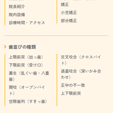
矯正
院長紹介
小児矯正
院内設備
部分矯正
診療時間・アクセス
歯並びの種類
上顎前突（出っ歯）
交叉咬合（クロスバイ
ト）
下顎前突（受け口）
過蓋咬合（深いかみ合
叢生（乱ぐい歯・八重
わせ）
歯）
正中の不一致
開咬（オープンバイ
ト）
上下顎前突
空隙歯列（すきっ歯）