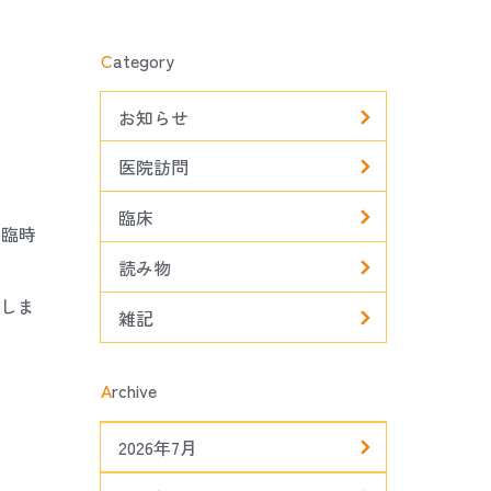
C
ategory
お知らせ
医院訪問
臨床
や臨時
読み物
しま
雑記
A
rchive
2026年7月