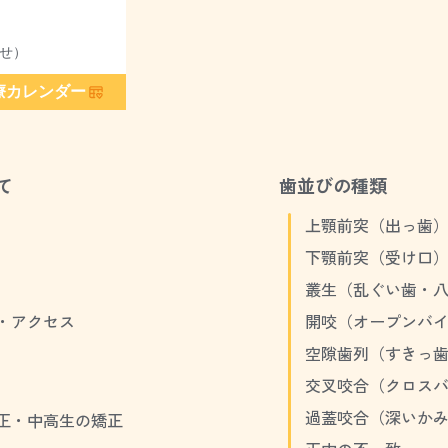
せ）
療カレンダー
て
歯並びの種類
上顎前突（出っ歯
下顎前突（受け口
叢生（乱ぐい歯・
・アクセス
開咬（オープンバ
空隙歯列（すきっ
交叉咬合（クロス
過蓋咬合（深いか
正・中高生の矯正