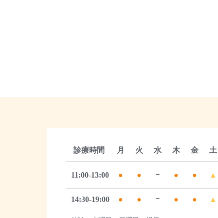
診療時間
月
火
水
木
金
土
11:00-13:00
●
●
ｰ
●
●
▲
14:30-19:00
●
●
ｰ
●
●
▲