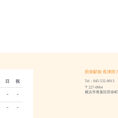
田奈駅前 長津田
日
祝
Tel：045-532-8013
〒227-0064
横浜市青葉区田奈町1
ｰ
ｰ
ｰ
ｰ