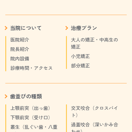
当院について
治療プラン
医院紹介
大人の矯正・中高生の
矯正
院長紹介
小児矯正
院内設備
部分矯正
診療時間・アクセス
歯並びの種類
上顎前突（出っ歯）
交叉咬合（クロスバイ
ト）
下顎前突（受け口）
過蓋咬合（深いかみ合
叢生（乱ぐい歯・八重
わせ）